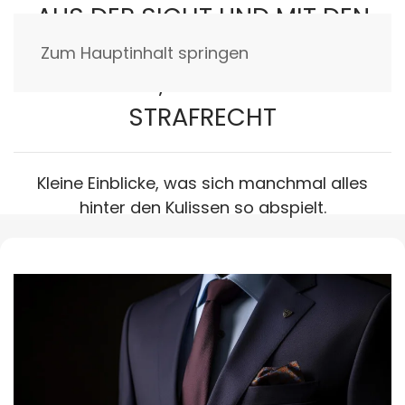
AUS DER SICHT UND MIT DEN
WORTEN VON ...
Zum Hauptinhalt springen
KIM MÜLLER, FACHANWALT FÜR
STRAFRECHT
Kleine Einblicke, was sich manchmal alles
hinter den Kulissen so abspielt.